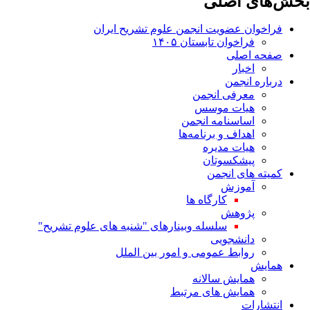
بخش‌های اصلی
فراخوان عضویت انجمن علوم تشریح ایران
فراخوان تابستان ۱۴۰۵
صفحه اصلی
اخبار
درباره انجمن
معرفی انجمن
هیات موسس
اساسنامه انجمن
اهداف و برنامه‌ها
هیات مدیره
پیشکسوتان
کمیته های انجمن
آموزش
کارگاه ها
پژوهش
سلسله وبینارهای "شنبه های علوم تشریح"
دانشجویی
روابط عمومی و امور بین الملل
همایش
همایش سالانه
همایش های مرتبط
انتشارات