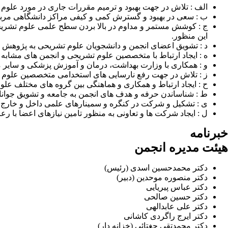
الف : تلاش در جهت بهبود و ترمیم مقررات جاری در مورد علوم
ب : سعی در بهبود و گسترش کمی و کیفی مراکز دانشگاهی مربو
ج : کوشش مستمر و مداوم در بالا بردن سطح علمی علوم تشریحی
این منظور.
د : تشویق اعضای انجمن و دانشجویان علوم تشریحی به پژوهش ها
ه : ایجاد ارتباط با متخصصین علوم تشریحی و انجمن های مشابه
و : همکاری با وزارت بهداشت، درمان و آموزش پزشکی و سایر 
ز : تلاش در جهت رفع نارسایی های استخدامی متخصصین علوم تش
ح : ایجاد ارتباط و همکاری و هماهنگی بین گروه های مختلف عل
ط : شناساندن حرفه و هدف های انجمن به جامعه و تشویق جوانان
ی : تشکیل و شرکت در کنگره و سمینارهای علمی داخل و خارج ا
ل : ایجاد شرکت ها و تعاونی به منظور تامین نیازهای اعضا با ر
خبرنامه
هیئت مدیره انجمن
دکتر محمدحسین اسدی (رئیس)
دکتر منصوره موحدین (دبیر)
دکتر عباس پیریایی
دکتر حسین صالحی
دکتر علی عابدالهی
دکتر ایرج راگردی کاشانی
دکتر محمدتقی جغتائی (خزانه دار)