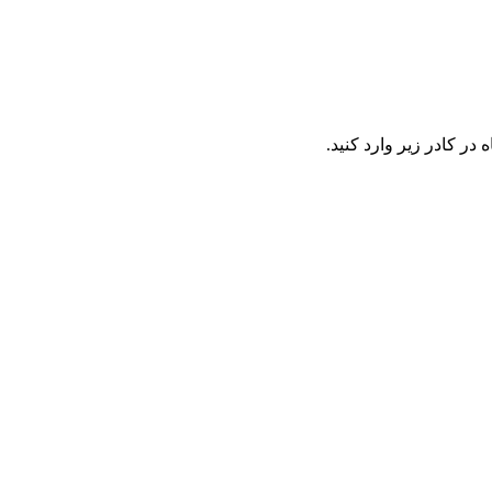
در كادر زير وارد كنيد.