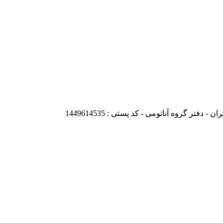
تر گروه آناتومی - کد پستی : 1449614535