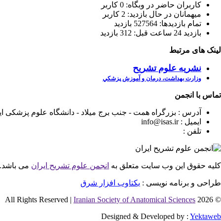
کاربران حاضر در وبگاه: 0 کاربر
ميهمانان در حال بازديد: 2 کاربر
تمام بازديد‌ها: 527564 بازدید
بازديد 24 ساعت قبل: 312 بازدید
لینک های مرتبط
نشریه
علوم
تشریح
وزارت بهداشت، درمان و آموزش پزشكي
تماس با انجمن
آدرس : بزرگراه همت - جنب برج میلاد - دانشگاه علوم پزشکی ایران - دف
ایمیل : info@isas.ir
تلفن :
کلیه حقوق این وب سایت متعلق به
انجمن علوم تشریح ایران
می باشد.
طراحی و برنامه نویسی :
یکتاوب افزار شرق
Iranian Society of Anatomical Sciences
© 2026 All Rights Reserved |
Designed & Developed by :
Yektaweb