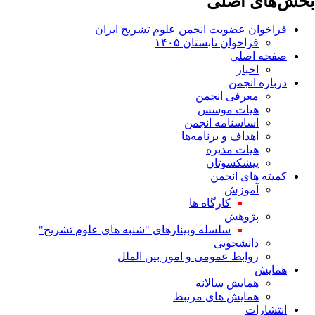
بخش‌های اصلی
فراخوان عضویت انجمن علوم تشریح ایران
فراخوان تابستان ۱۴۰۵
صفحه اصلی
اخبار
درباره انجمن
معرفی انجمن
هیات موسس
اساسنامه انجمن
اهداف و برنامه‌ها
هیات مدیره
پیشکسوتان
کمیته های انجمن
آموزش
کارگاه ها
پژوهش
سلسله وبینارهای "شنبه های علوم تشریح"
دانشجویی
روابط عمومی و امور بین الملل
همایش
همایش سالانه
همایش های مرتبط
انتشارات