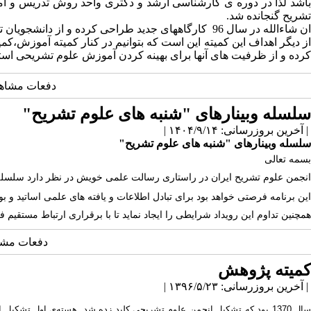
باشد لذا در دوره ی کارشناسی ارشد و دکتری واحد روش تدریس و آم
تشریح گنجانده شد.
ان شاءالله در سال 96 کارگاههای جدید طراحی کرده و از دانشجویان تحصیلات تکمیلی سراسر کشور دعوت خواهیم کرد جهت آشنایی بیشتر با مدلهای آموزش نوین آناتومی در این دوره ها شرکت کنند
از دیگر اهداف این کمیته این است که بتوانیم در کنار کمیته آموزش،ک
کرده و از ظرفیت های آنها برای بهینه کردن آموزش علوم تشریحی استف
دفعات مشاهده: 7543 
سلسله وبینارهای "شنبه های علوم تشریح"
| آخرین بروزرسانی: ۱۴۰۴/۹/۱۴ |
سلسله وبینارهای "شنبه های علوم تشریح"
بسمه تعالی
انجمن علوم تشریح ایران در راستاری رسالت علمی خویش در نظر دارد سلسله و
این برنامه فرصتی خواهد بود برای تبادل اطلاعات و یافته های علمی اساتید 
همچنین تداوم این رویداد شرایطی را ایجاد نماید تا با برقراری ارتباط مست
دفعات مشاهده: 0
کمیته پژوهش
| آخرین بروزرسانی: ۱۳۹۶/۵/۲۳ |
سال 1370 بود که تشکیل انجمن علوم تشریحی کلید زده شد. هسته‌ی اول 