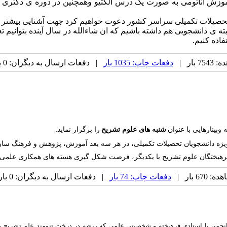
وزش آناتومی به صورت یک درس الکتیو وهمچنین در دوره ی دکتری و
میته ی دانشجویی هم داشته باشیم که ان شاءالله در سال آینده بتوان
اده کنیم.
بار |
دفعات چاپ: 1035 بار
| دفعات ارسال به دیگران: 0 بار |
بینارهایی با عنوان
شنبه های علوم تشریح
را برگزار نماید
.
و بویژه دانشجویان تحصیلات تکمیلی، در هر سه بعد آموزش، پژوهش و فرهنگ سا
قیم فرهیختگان علوم تشریح با یکدیگر، فرصت شکل گیری هسته های همکاری علمی
67 بار |
دفعات چاپ: 74 بار
| دفعات ارسال به دیگران: 0 بار |
تشکیل انجمن با استادی فرهیخته و شخصیتی علمی که ریشه در درخت تنومند علم تش