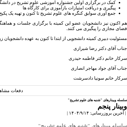
کمک در برگزاری اولین جشنواره آموزشی علوم تشریح در دانشگا
پیگیری و دریافت امتیازات بازآموزی برای کارگاه ها
جمع آوری سوابق کنگره های علوم تشریح تا کنون و تهیه یک پکیج
هم اکنون نیز دانشجویان عضو این کمیته با برگزاری جلسات و هماه
فضای مجازی را پیگیری می کنند.
مسئولیت دبیری کمیته دانشجویی از ابتدا تا کنون به عهده دانشجویان زی
جناب آقای دکتر رضا شیرازی
سرکار خانم دکتر فاطمه حیدری
جناب آقای جواد مهاجر انصاری
سرکار خانم سونیا دادسرشت
دفعات مشاهده: 7238 
سلسله وبینارهای "شنبه های علوم تشریح"
وبینار پنجم
| آخرین بروزرسانی: ۱۴۰۴/۹/۱۴ |
سلسله وبینارهای "شنبه های علوم تشریح"