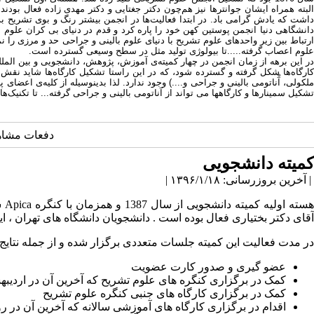
داشت که یادش گرامی باد. در ابتدا فعالیت‌ها در انجمن بیشتر رنگ و بوی تشریح 
دانشگاهی دنیا انجمن پوستین کهن خود را پاره کرد و قدم در دنیای بی کران علوم
ارتباط بین زیر واحدهای علوم تشریح با دنیای علوم بالینی و جراحی حد و مرزی ر
علوم اعصاب گرفته.....تا بیولوژی تولید مثل در سطح وسیعی گسترده است.
در این برهه از زمان انجمن در چهار کمیته‌ی آموزش، پژوهش، دانشجویی و بین المل
کارگاه‌ها شکل گرفته و گسترده شود، که در این راستا تشکیل کارگاه‌ها شاید نق
ملکولی، آْناتومی بالینی و جراحی و....) وجود ندارد. لذا بدینوسیله از کلیه‌ی اعضا
تشکیل سمینارها و کارگاهها می تواند از آناتومی بالینی و جراحی گرفته... تا تکنیک‌
دفعات مشاهده: 6260
کمیته دانشجویی
| آخرین بروزرسانی: ۱۳۹۶/۱/۱۸ |
هس
آقای دکتر بختیاری فعال بوده است . دانشجویان دانشگاه های تهران ، ا
در مدت فعالیت این کمیته جلسات متعددی برگزار شده و از جمله نتایج آن
عضو گیری و صدور کارت عضویت
کمک در برگزاری کنگره های علوم تشریح که آخرین آن در اردیبهشت ماه سال 95 و در دانشگاه شه
کمک در برگزاری کارگاه های جنبی کنگره علوم تشریح
اقدام در برگزاری کارگاه های آموزشی سالانه که آخرین آن در روز های 24 و 25 آبان ماه سال 95 با عنوان کشت سلولی در دانشگاه ا