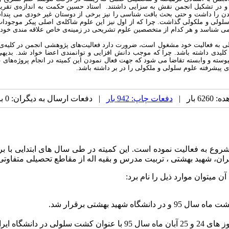
بدن را داشت و حتی بحث بافت شناسی را نیز برخی از دوستان غیر خودی می پنداشتن
 سلولی و ملکولی گذاشت. چرا که از اول نیز این علوم شاکله‌ی اصلی پیکر موجودا
ا نمی شناسد و هر کدام از متخصصین علوم تشریحی در زمینه‌ی خاص علاقه مندی خو
لی به فعالیت خود مشغول است، ضرورت دارد فعالیت‌های پژوهشی انجمن در کلیه‌ی زم
ش کلیدی داشته باشد. چرا که موجب دانش افزایی و توانمندی اعضا خواد شد. بدیه
ی پیوسته و وابسته تقاضا می شود که جهت فعال نمودن این کمیته در انجام پروژه‌های ع
های پیشرفته علوم سلولی و ملکولی را در بر داشته باشد.
 بار |
دفعات چاپ: 942 بار
| دفعات ارسال به دیگران: 0 بار |
ته اولیه کمیته دانشجویی از سال 1387 و همزمان با کنگره Apica شروع به فعالیت نموده است. این کم
یران، شهید بهشتی ، تربیت مدرس و بقیه اله از مقاطع تحصیلی متفاوتی
 میتوان موارد ذیل را نام برد:
ید بهشتی برقرار شد.
یران بوده است.