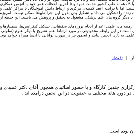
البته همراه ایشان جوانترها نیز هم‌چون دکتر جغتایی و دکتر مهدی زاده فعال بودند و در تشکیل انجمن نقش به سزایی داشتند. استاد حسین حکمت به اندازه‌ی تقریبا 6 دهه به طب کشور خدمت نمود و تا آخرین لحظات عمر خود با انجمن همکاری
د. اما با درایت اعضا کمیته‌ی مرکزی و ارتباط دانش آموختگان با مراکز علمی و
ت زنده را تشکیل می داد و تشکیل بدن بدون این اجزا طبیعتا ممکن نیست. امروزه
د با دیگر گروه های علم پزشکی مشغول به تحقیق و پژوهش می باشند. این حیطه از
ینه های علمی اعم از انجام پروژه‌های تحقیقاتی، تشکیل کنفرانس‌ها، سمینارها و
ی است در این رابطه محدودیتی در مورد ارتباط علم تشریح با دیگر علوم (سلولی-
لمی به یاری انجمن بیایند و انجمن نیز در صورت توانایی با آن‌ها همراه خواهد بود.
0 نظر
یته در طی سال های ابتدایی با برگزاری چندین کارگاه و با حضور اساتیدی همچون آقای دکتر عمیدی و
 در دوره های مختلف به عضویت در این انجمن درآمده اند .