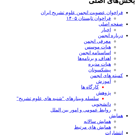
بخش‌های اصلی
فراخوان عضویت انجمن علوم تشریح ایران
فراخوان تابستان ۱۴۰۵
صفحه اصلی
اخبار
درباره انجمن
معرفی انجمن
هیات موسس
اساسنامه انجمن
اهداف و برنامه‌ها
هیات مدیره
پیشکسوتان
کمیته های انجمن
آموزش
کارگاه ها
پژوهش
سلسله وبینارهای "شنبه های علوم تشریح"
دانشجویی
روابط عمومی و امور بین الملل
همایش
همایش سالانه
همایش های مرتبط
انتشارات