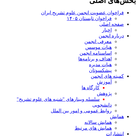
بخش‌های اصلی
فراخوان عضویت انجمن علوم تشریح ایران
فراخوان تابستان ۱۴۰۵
صفحه اصلی
اخبار
درباره انجمن
معرفی انجمن
هیات موسس
اساسنامه انجمن
اهداف و برنامه‌ها
هیات مدیره
پیشکسوتان
کمیته های انجمن
آموزش
کارگاه ها
پژوهش
سلسله وبینارهای "شنبه های علوم تشریح"
دانشجویی
روابط عمومی و امور بین الملل
همایش
همایش سالانه
همایش های مرتبط
انتشارات